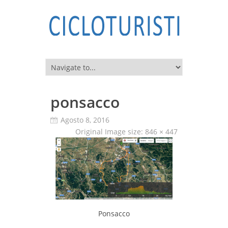
ponsacco
Agosto 8, 2016
Original Image size:
846 × 447
Ponsacco