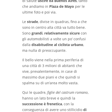
di salute
uscire da Buenos Aires
, tanto
che andiamo in
Plaza de Mayo
per le
ultime foto e poi via.
Le
strade
, divise in quadras, fino a che
sono in centro alla città va tutto bene.
Sono
grandi
,
relativamente sicure
con
gli automobilisti a volte un po’ confusi
dalla
disabitudine al ciclista urbano
,
ma nulla di preoccupante.
Il bello viene nella prima periferia di
una città di 3 milioni di abitanti che
vive, prevalentemente, in case di
massimo due piani e che quindi si
spalma su di un’area molto vasta.
Qui le quadre,
figlie del castrum romano
,
hanno un lato breve e quindi la
successione è frenetica
, con la
conseguenza di avere uno stillicidio
di