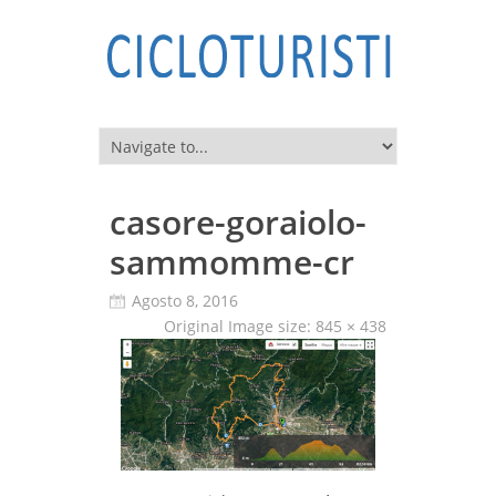
casore-goraiolo-
sammomme-cr
Agosto 8, 2016
Original Image size:
845 × 438