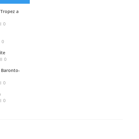
 Tropez a
0
0
ite
0
 Baronto-
0
n
0