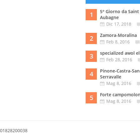
5° Giorno da Saint
1
Aubagne
Dic 17, 2018
Zamora-Moralina
2
Feb 8, 2016
specialized awol el
3
Feb 28, 2016
Pinone-Castra-San
4
Serravalle
Mag 8, 2016
Forte campomolo
5
Mag 8, 2016
a 01828200038