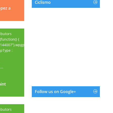
Ciclismo
opez a
ibutors
function() {
144007”).wpgpxmaps({
apType :
,
..
aint
aint
Follow us on Google+
ibutors