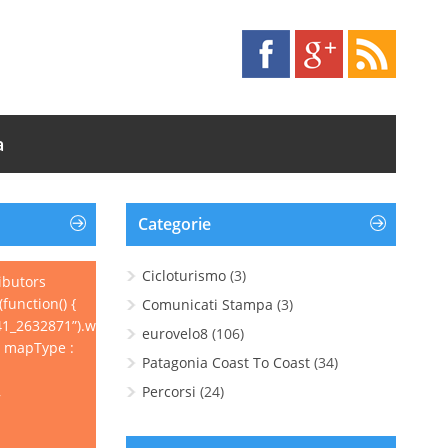
a
Categorie
Cicloturismo
(3)
ibutors
function() {
Comunicati Stampa
(3)
1_2632871”).wpgpxmaps({
eurovelo8
(106)
, mapType :
Patagonia Coast To Coast
(34)
,
Percorsi
(24)