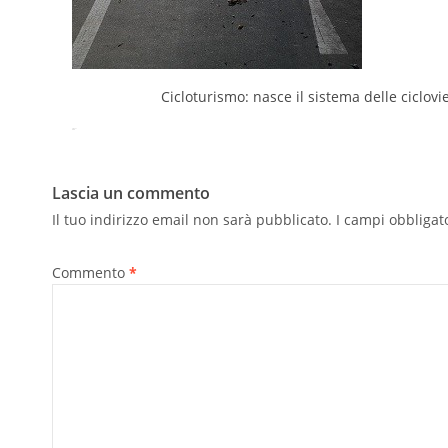
Cicloturismo: nasce il sistema delle ciclovi
Tweet
Pin It
Lascia un commento
Il tuo indirizzo email non sarà pubblicato.
I campi obbligat
Commento
*