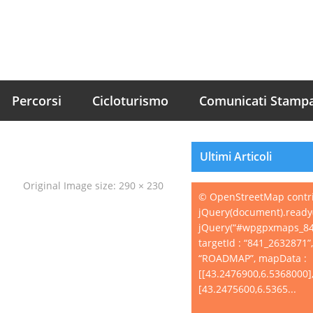
Percorsi
Cicloturismo
Comunicati Stamp
Ultimi Articoli
Original Image size:
290 × 230
© OpenStreetMap contr
jQuery(document).ready(
jQuery(“#wpgpxmaps_84
targetId : “841_2632871”
“ROADMAP”, mapData :
[[43.2476900,6.5368000]
[43.2475600,6.5365...