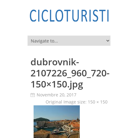
dubrovnik-
2107226_960_720-
150×150.jpg
Novembre 20, 2017
Original Image size:
150 × 150