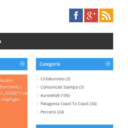
a
Categorie
Cicloturismo
(3)
ibutors
function() {
Comunicati Stampa
(3)
1_2632871”).wpgpxmaps({
eurovelo8
(106)
, mapType :
Patagonia Coast To Coast
(34)
,
Percorsi
(24)