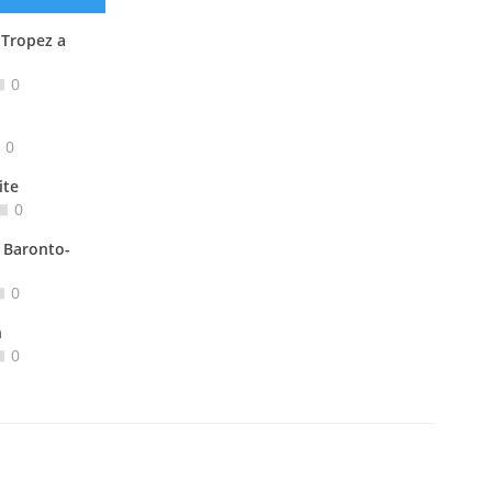
 Tropez a
0
0
ite
0
 Baronto-
0
n
0