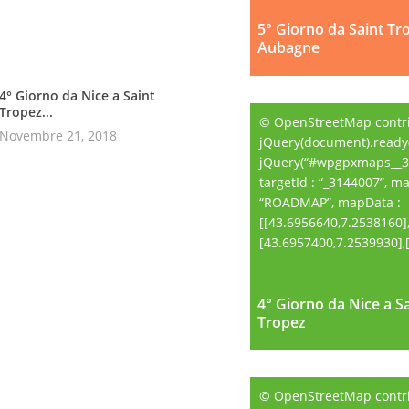
5° Giorno da Saint Tr
Aubagne
4° Giorno da Nice a Saint
Tropez...
© OpenStreetMap contr
Novembre 21, 2018
jQuery(document).ready(
jQuery(“#wpgpxmaps__3
targetId : “_3144007”, m
“ROADMAP”, mapData :
[[43.6956640,7.2538160]
[43.6957400,7.2539930],[.
4° Giorno da Nice a S
4° Giorno da Nice a S
Tropez
Tropez
© OpenStreetMap contr