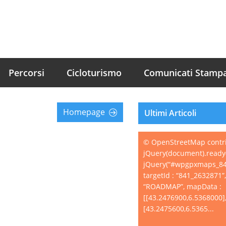
Percorsi
Cicloturismo
Comunicati Stamp
Homepage
Ultimi Articoli
© OpenStreetMap contr
jQuery(document).ready(
jQuery(“#wpgpxmaps_84
targetId : “841_2632871”
“ROADMAP”, mapData :
[[43.2476900,6.5368000]
[43.2475600,6.5365...