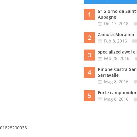
5° Giorno da Saint
1
Aubagne
Dic 17, 2018
Zamora-Moralina
2
Feb 8, 2016
specialized awol el
3
Feb 28, 2016
Pinone-Castra-San
4
Serravalle
Mag 8, 2016
Forte campomolo
5
Mag 8, 2016
a 01828200038