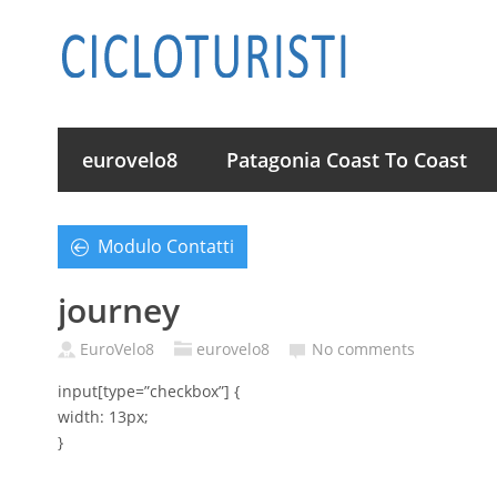
eurovelo8
Patagonia Coast To Coast
Modulo Contatti
journey
EuroVelo8
eurovelo8
No comments
input[type=”checkbox”] {
width: 13px;
}