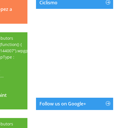
Ciclismo
opez a
ibutors
function() {
144007”).wpgpxmaps({
apType :
,
..
aint
aint
Follow us on Google+
ibutors