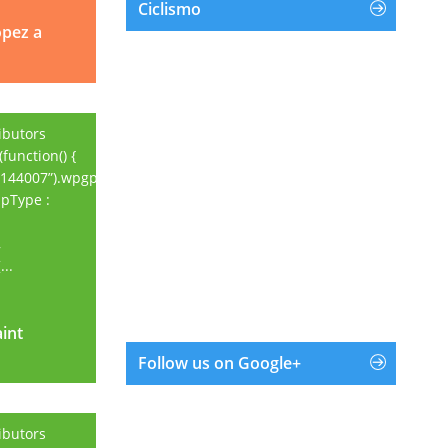
Ciclismo
opez a
ibutors
function() {
144007”).wpgpxmaps({
apType :
,
..
aint
aint
Follow us on Google+
ibutors