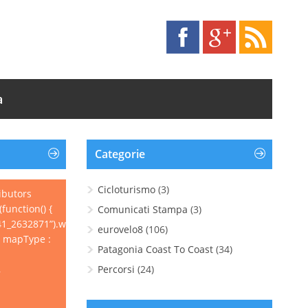
a
Categorie
Cicloturismo
(3)
ibutors
function() {
Comunicati Stampa
(3)
1_2632871”).wpgpxmaps({
eurovelo8
(106)
, mapType :
Patagonia Coast To Coast
(34)
,
Percorsi
(24)