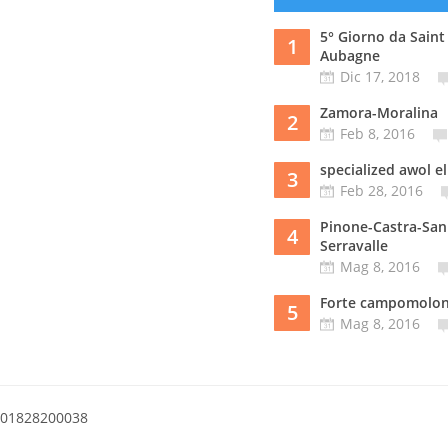
5° Giorno da Saint
1
Aubagne
Dic 17, 2018
Zamora-Moralina
2
Feb 8, 2016
specialized awol el
3
Feb 28, 2016
Pinone-Castra-San
4
Serravalle
Mag 8, 2016
Forte campomolo
5
Mag 8, 2016
a 01828200038