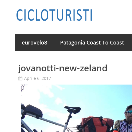
eurovelo8
Patagonia Coast To Coast
jovanotti-new-zeland
Aprile 6, 2017