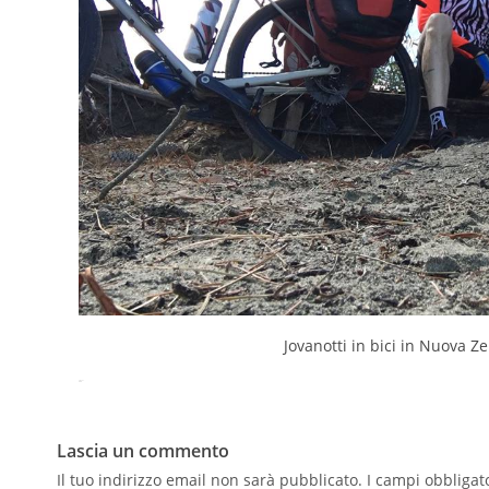
Jovanotti in bici in Nuova Z
Tweet
Pin It
Lascia un commento
Il tuo indirizzo email non sarà pubblicato.
I campi obbligat