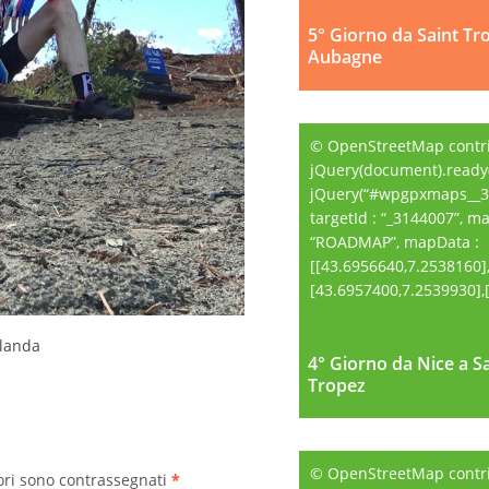
5° Giorno da Saint Tr
Aubagne
© OpenStreetMap contr
jQuery(document).ready(
jQuery(“#wpgpxmaps__3
targetId : “_3144007”, m
“ROADMAP”, mapData :
[[43.6956640,7.2538160]
[43.6957400,7.2539930],[.
elanda
4° Giorno da Nice a S
4° Giorno da Nice a S
Tropez
Tropez
© OpenStreetMap contr
ori sono contrassegnati
*