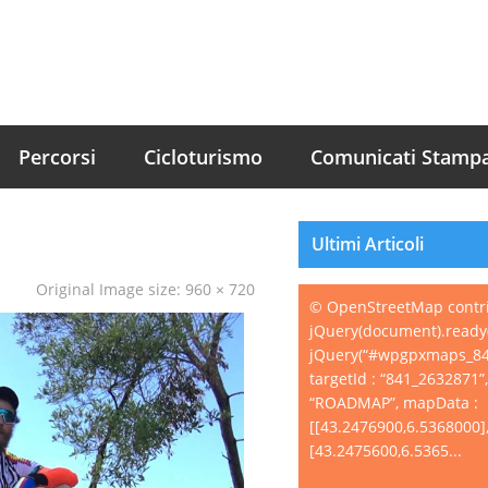
Percorsi
Cicloturismo
Comunicati Stamp
Ultimi Articoli
Original Image size:
960 × 720
© OpenStreetMap contr
jQuery(document).ready(
jQuery(“#wpgpxmaps_84
targetId : “841_2632871”
“ROADMAP”, mapData :
[[43.2476900,6.5368000]
[43.2475600,6.5365...