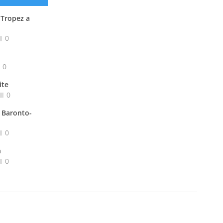
 Tropez a
0
0
ite
0
 Baronto-
0
n
0