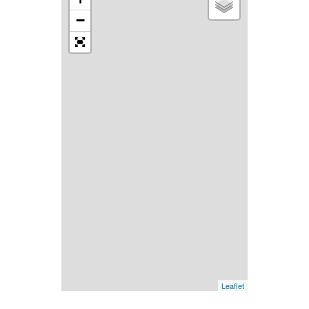
−
Leaflet