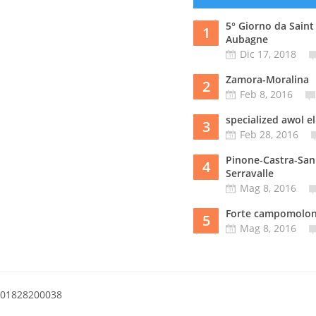
5° Giorno da Saint
1
Aubagne
Dic 17, 2018
Zamora-Moralina
2
Feb 8, 2016
specialized awol el
3
Feb 28, 2016
Pinone-Castra-San
4
Serravalle
Mag 8, 2016
Forte campomolo
5
Mag 8, 2016
a 01828200038