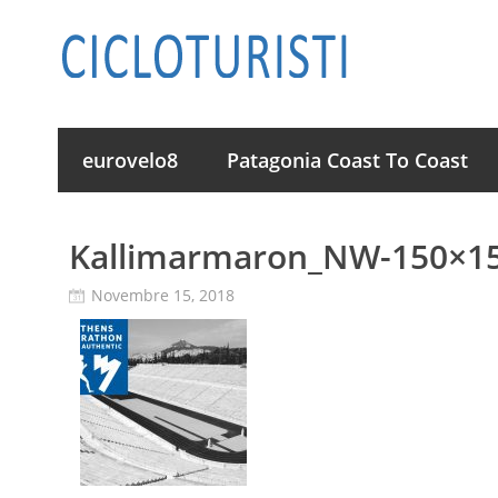
eurovelo8
Patagonia Coast To Coast
Kallimarmaron_NW-150×15
Novembre 15, 2018