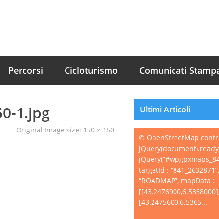
Percorsi
Cicloturismo
Comunicati Stamp
0-1.jpg
Ultimi Articoli
Original Image size:
150 × 150
© OpenStreetMap contr
jQuery(document).ready(
jQuery(“#wpgpxmaps_84
targetId : “841_2632871”
“ROADMAP”, mapData :
[[43.2476900,6.5368000]
[43.2475600,6.5365...