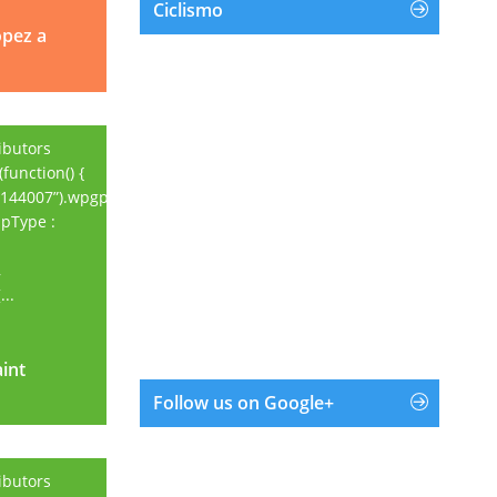
Ciclismo
opez a
ibutors
function() {
144007”).wpgpxmaps({
apType :
,
..
aint
aint
Follow us on Google+
ibutors