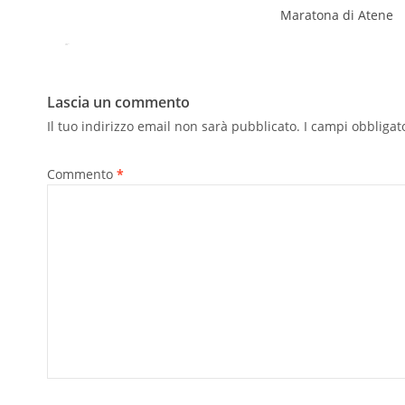
Maratona di Atene
Tweet
Pin It
Lascia un commento
Il tuo indirizzo email non sarà pubblicato.
I campi obbligat
Commento
*