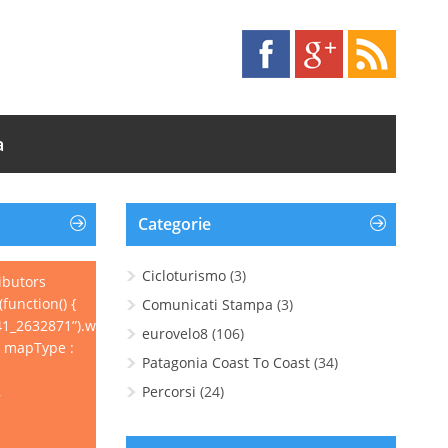
a
Categorie
Cicloturismo
(3)
ibutors
function() {
Comunicati Stampa
(3)
1_2632871”).wpgpxmaps({
eurovelo8
(106)
, mapType :
Patagonia Coast To Coast
(34)
,
Percorsi
(24)