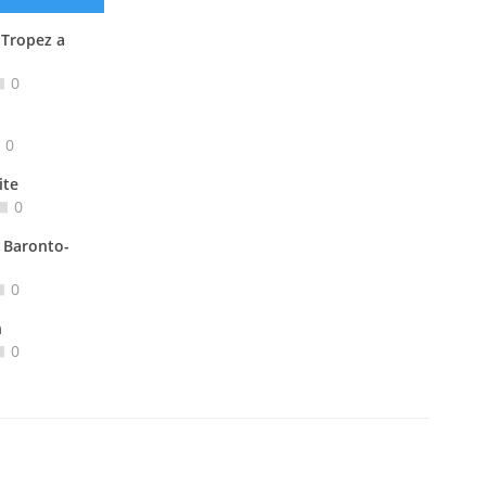
 Tropez a
0
0
ite
0
 Baronto-
0
n
0