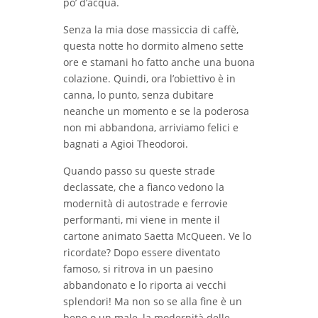
po’ d’acqua.
Senza la mia dose massiccia di caffè,
questa notte ho dormito almeno sette
ore e stamani ho fatto anche una buona
colazione. Quindi, ora l’obiettivo è in
canna, lo punto, senza dubitare
neanche un momento e se la poderosa
non mi abbandona, arriviamo felici e
bagnati a Agioi Theodoroi.
Quando passo su queste strade
declassate, che a fianco vedono la
modernità di autostrade e ferrovie
performanti, mi viene in mente il
cartone animato Saetta McQueen. Ve lo
ricordate? Dopo essere diventato
famoso, si ritrova in un paesino
abbandonato e lo riporta ai vecchi
splendori! Ma non so se alla fine è un
bene o un male, la modernità delle