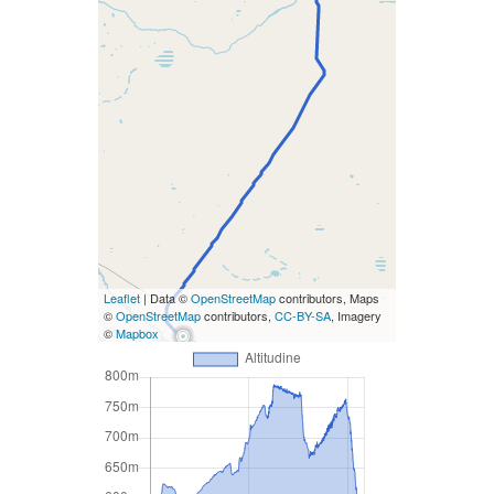
Leaflet
| Data ©
OpenStreetMap
contributors, Maps
©
OpenStreetMap
contributors,
CC-BY-SA
, Imagery
©
Mapbox